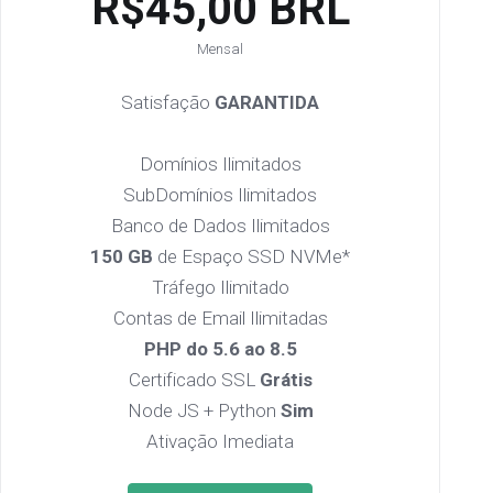
R$45,00 BRL
Mensal
Satisfação
GARANTIDA
Domínios Ilimitados
SubDomínios Ilimitados
Banco de Dados Ilimitados
150 GB
de Espaço SSD NVMe*
Tráfego Ilimitado
Contas de Email Ilimitadas
PHP do 5.6 ao 8.5
Certificado SSL
Grátis
Node JS + Python
Sim
Ativação Imediata